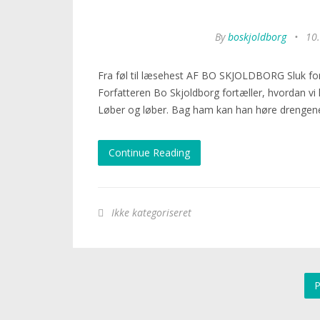
By
boskjoldborg
•
10
Fra føl til læsehest AF BO SKJOLDBORG Sluk for f
Forfatteren Bo Skjoldborg fortæller, hvordan vi
Løber og løber. Bag ham kan han høre drengene r
Continue Reading
Ikke kategoriseret
P