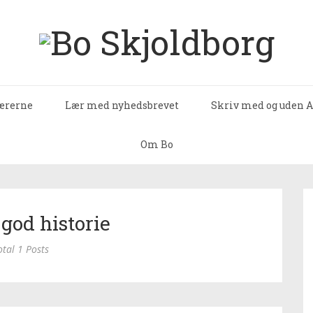
lærerne
Lær med nyhedsbrevet
Skriv med og uden A
Om Bo
 god historie
otal 1 Posts