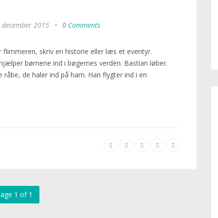
. december 2015
•
0 Comments
limmeren, skriv en historie eller læs et eventyr.
 hjælper børnene ind i bøgernes verden. Bastian løber.
åbe, de haler ind på ham. Han flygter ind i en
age 1 of 1