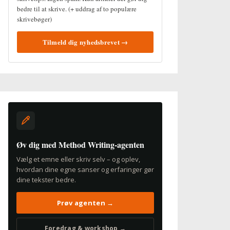
bedre til at skrive. (+ uddrag af to populære
skrivebøger)
Tilmeld dig nyhedsbrevet →
Øv dig med Method Writing-agenten
Vælg et emne eller skriv selv – og oplev,
hvordan dine egne sanser og erfaringer gør
dine tekster bedre.
Prøv agenten →
Foredrag & workshop →