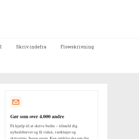
I
Skriv indefra
Flowskrivning
Gør som over 4.000 andre
Få hjælp til at skrive bedre – tilmeld dig
nyhedsbrevet og få viden, værktøjer og
skrivetips. Ingen spam. Kun artikler der gør dig