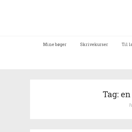
Mine bøger
Skrivekurser
Til 
Tag: en
T