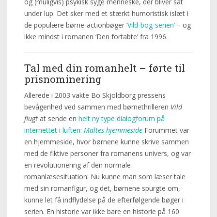
og (muligvis) psykisk syge menneske, der bliver sat
under lup. Det sker med et stærkt humoristisk islæt i
de populære børne-actionbøger
‘Vild-bog-serien’
– og
ikke mindst i romanen ‘Den fortabte’ fra 1996.
Tal med din romanhelt – førte til
prisnominering
Allerede i 2003 vakte Bo Skjoldborg pressens
bevågenhed ved sammen med børnethrilleren
Vild
flugt
at sende en
helt ny type dialogforum på
internettet i luften:
Maltes hjemmeside
Forummet var
en hjemmeside, hvor børnene kunne skrive sammen
med de fiktive personer fra romanens univers, og var
en revolutionering af den normale
romanlæsesituation: Nu kunne man som læser tale
med sin romanfigur, og det, børnene spurgte om,
kunne let få indflydelse på de efterfølgende bøger i
serien. En historie var ikke bare en historie på 160