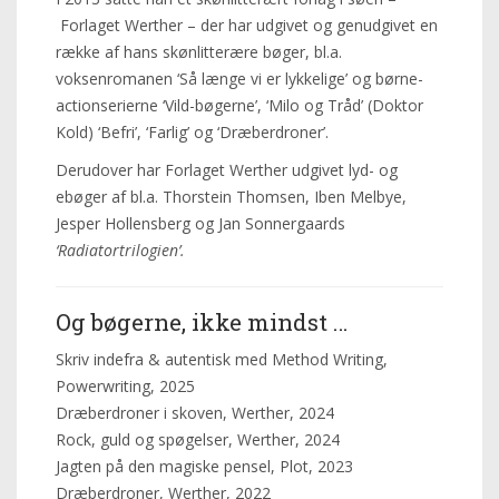
Forlaget Werther – der har udgivet og genudgivet en
række af hans skønlitterære bøger, bl.a.
voksenromanen ‘Så længe vi er lykkelige’ og børne-
actionserierne ‘Vild-bøgerne’, ‘Milo og Tråd’ (Doktor
Kold) ‘Befri’, ‘Farlig’ og ‘Dræberdroner’.
Derudover har Forlaget Werther udgivet lyd- og
ebøger af bl.a. Thorstein Thomsen, Iben Melbye,
Jesper Hollensberg og Jan Sonnergaards
‘Radiatortrilogien’.
Og bøgerne, ikke mindst …
Skriv indefra & autentisk med Method Writing,
Powerwriting, 2025
Dræberdroner i skoven, Werther, 2024
Rock, guld og spøgelser, Werther, 2024
Jagten på den magiske pensel, Plot, 2023
Dræberdroner, Werther, 2022