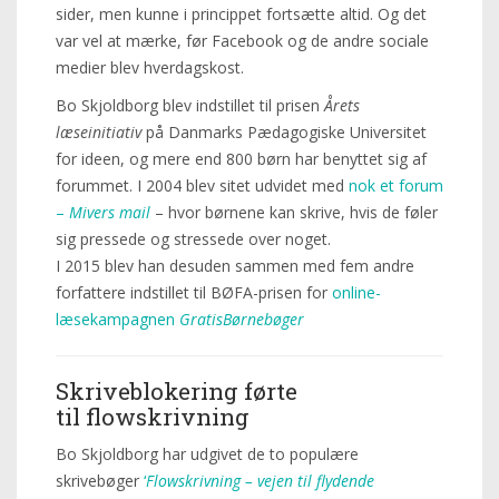
sider, men kunne i princippet fortsætte altid. Og det
var vel at mærke, før Facebook og de andre sociale
medier blev hverdagskost.
Bo Skjoldborg blev indstillet til prisen
Årets
læseinitiativ
på Danmarks Pædagogiske Universitet
for ideen, og mere end 800 børn har benyttet sig af
forummet. I 2004 blev sitet udvidet med
nok et forum
–
Mivers mail
– hvor børnene kan skrive, hvis de føler
sig pressede og stressede over noget.
I 2015 blev han desuden sammen med fem andre
forfattere indstillet til BØFA-prisen for
online-
læsekampagnen
GratisBørnebøger
Skriveblokering førte
til flowskrivning
Bo Skjoldborg har udgivet de to populære
skrivebøger
‘
Flowskrivning – vejen til flydende