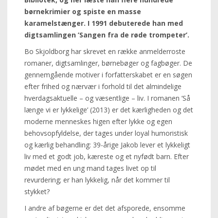
børnekrimier og spiste en masse
karamelstænger. I 1991 debuterede han med
digtsamlingen ’Sangen fra de røde trompeter’.
Bo Skjoldborg har skrevet en række anmelderroste
romaner, digtsamlinger, børnebøger og fagbøger. De
gennemgående motiver i forfatterskabet er en søgen
efter frihed og nærvær i forhold til det almindelige
hverdagsaktuelle – og væsentlige – liv. I romanen ’Så
længe vi er lykkelige’ (2013) er det kærligheden og det
moderne menneskes higen efter lykke og egen
behovsopfyldelse, der tages under loyal humoristisk
og kærlig behandling: 39-årige Jakob lever et lykkeligt
liv med et godt job, kæreste og et nyfødt barn. Efter
mødet med en ung mand tages livet op til
revurdering; er han lykkelig, når det kommer til
stykket?
I andre af bøgerne er det det afsporede, ensomme