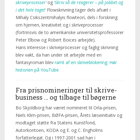
skriveprocesser’
og
‘
Skriv så de reagerer – på jobbet og
i det hele taget
‘
Flowskrivning tager dels afsæt i
Mihaly Csikszentmihalyis flowteori, dels i forskning
om hjernen, kreativitet og i skriveprocesser
(fortrinsvis de to amerikanske universitetsprofessorer
Peter Elbow og Robert Boices arbejde).
Hans interesse i skriveprocesser og faglig skrivning
blev vakt, da han under sit arbejde med en
fantasyroman blev
ramt af en skriveblokering. Hør
historien på YouTube
Fra prisnomineringer til skrive-
business … og tilbage til bøgerne
Bo Skjoldborg har været nomineret til Orla-prisen,
Niels Klim-prisen, BØFA-prisen, Årets læseinitiativ og
modtaget støtte fra Statens Kunstfond,
Autorkontoen, KODA og E. og C. Engholms
forfatterlegat. Og i 1997-2001 sad han i