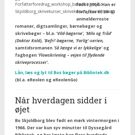
født i 1966. Han er
forfatter til 30-40
anmelderroste
romaner, digtsamlinger, børnebøger og
skrivebøger – bl.a. ‘
Vild-bøgerne’, ‘Milo og Tråd’
(Doktor Kold), ‘Befri’-bøgerne, ‘Farlig’-serien,
samtidsromanen
‘Så længe vi er lykkelige’
og
fagbogen
‘Flowskrivning – vejen til flydende
skriveprocesser’.
Lån, læs og lyt til Bos bøger på Bibliotek.dk
(bl.a. eReolen og eReolenGo)
Når hverdagen sidder i
øjet
Bo Skjoldborg blev født en mørk vintermorgen i
1966. Der var kun syv minutter til Dyssegård
Bibliotek, og her læste han flere hundrede