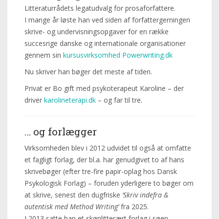
Litteraturrådets legatudvalg for prosaforfattere.
I mange år løste han ved siden af forfattergerningen
skrive- og undervisningsopgaver for en række
succesrige danske og internationale organisationer
gennem sin
kursusvirksomhed Powerwriting.dk
Nu skriver han bøger det meste af tiden.
Privat er Bo gift med psykoterapeut Karoline – der
driver
karolineterapi.dk
– og far til tre.
… og forlægger
Virksomheden blev i 2012 udvidet til også at omfatte
et fagligt forlag, der bl.a. har genudgivet to af hans
skrivebøger (efter tre-fire papir-oplag hos Dansk
Psykologisk Forlag) – foruden yderligere to bøger om
at skrive, senest den dugfriske
‘Skriv indefra &
autentisk med Method Writing’
fra 2025.
I 2013 satte han et skønlitterært forlag i søen –