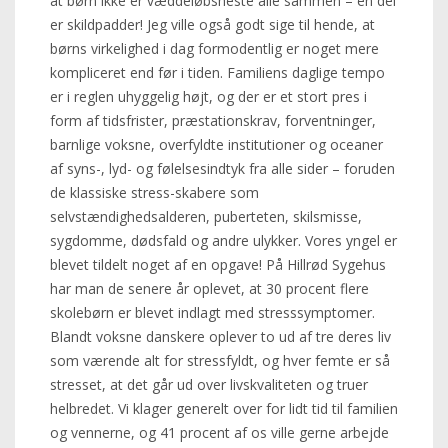
at børn ikke er væddeløbsheste alle sammen – en del
er skildpadder! Jeg ville også godt sige til hende, at
børns virkelighed i dag formodentlig er noget mere
kompliceret end før i tiden. Familiens daglige tempo
er i reglen uhyggelig højt, og der er et stort pres i
form af tidsfrister, præstationskrav, forventninger,
barnlige voksne, overfyldte institutioner og oceaner
af syns-, lyd- og følelsesindtyk fra alle sider – foruden
de klassiske stress-skabere som
selvstændighedsalderen, puberteten, skilsmisse,
sygdomme, dødsfald og andre ulykker. Vores yngel er
blevet tildelt noget af en opgave! På Hillrød Sygehus
har man de senere år oplevet, at 30 procent flere
skolebørn er blevet indlagt med stresssymptomer.
Blandt voksne danskere oplever to ud af tre deres liv
som værende alt for stressfyldt, og hver femte er så
stresset, at det går ud over livskvaliteten og truer
helbredet. Vi klager generelt over for lidt tid til familien
og vennerne, og 41 procent af os ville gerne arbejde