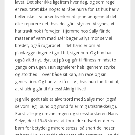
lavet. Det sker ikke ligefrem hver dag, og som regel
er resultatet ikke noget at råbe hurra for. Et hus har vi
heller ikke – vi orker hverken at tjene pengene til det
eller reparere det, hvis det går i stykker. Vi synes, vi
har travlt nok i forvejen. Hjemme hos Sally får de
masser af varm mad. Dér bager Sallys mor selv al
brødet, også rugbrødet – det handler om at
planlægge tingene i god tid, siger hun. Og hun har
også altid nyt, dyrt tøj på og går til fitness mindst to
gange om ugen. Hun signalerer helt igennem styrke
og stolthed – over både sit køn, sin race og sin
generation. Og hun ville få et føl, hvis hun fandt ud af,
at vi aldrig går til fitness! Aldrig i livet!
Jeg ville godt tale et alvorsord med Sallys mor (også
selvom jeg i bund og grund føler mig utilstrækkelig!).
Først ville jeg nævne lægen og stressforskeren Hans
Selye, der i 1946 skrev, at forældre udsætter deres
børn for betydelig mindre stress, så snart de indser,