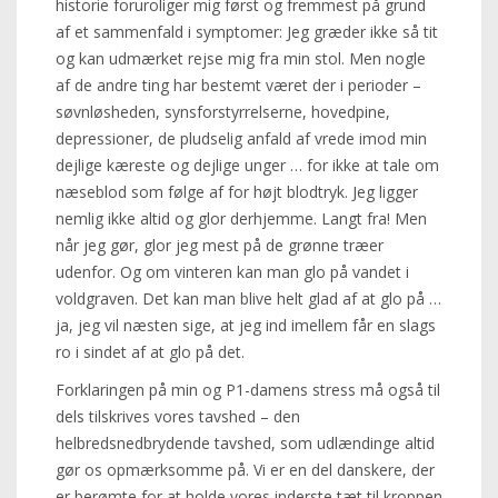
historie foruroliger mig først og fremmest på grund
af et sammenfald i symptomer: Jeg græder ikke så tit
og kan udmærket rejse mig fra min stol. Men nogle
af de andre ting har bestemt været der i perioder –
søvnløsheden, synsforstyrrelserne, hovedpine,
depressioner, de pludselig anfald af vrede imod min
dejlige kæreste og dejlige unger … for ikke at tale om
næseblod som følge af for højt blodtryk. Jeg ligger
nemlig ikke altid og glor derhjemme. Langt fra! Men
når jeg gør, glor jeg mest på de grønne træer
udenfor. Og om vinteren kan man glo på vandet i
voldgraven. Det kan man blive helt glad af at glo på …
ja, jeg vil næsten sige, at jeg ind imellem får en slags
ro i sindet af at glo på det.
Forklaringen på min og P1-damens stress må også til
dels tilskrives vores tavshed – den
helbredsnedbrydende tavshed, som udlændinge altid
gør os opmærksomme på. Vi er en del danskere, der
er berømte for at holde vores inderste tæt til kroppen