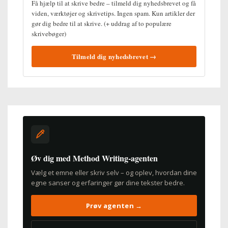
Få hjælp til at skrive bedre – tilmeld dig nyhedsbrevet og få
viden, værktøjer og skrivetips. Ingen spam. Kun artikler der
gør dig bedre til at skrive. (+ uddrag af to populære
skrivebøger)
Tilmeld dig nyhedsbrevet →
Øv dig med Method Writing-agenten
Vælg et emne eller skriv selv – og oplev, hvordan dine
egne sanser og erfaringer gør dine tekster bedre.
Prøv agenten →