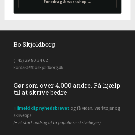
Foredrag & workshop →
Bo Skjoldborg
(+45) 29 80 34 62
kontakt@boskjoldborg.dk
Gør som over 4.000 andre. Få hjælp
til at skrive bedre
Tilmeld dig nyhedsbrevet
og få viden, værktøjer og
skrivetips.
(+ et stort uddrag af to populære skrivebøger).