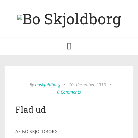
Toggle
navigation
By
boskjoldborg
•
10. december 2015
•
0 Comments
Flad ud
AF BO SKJOLDBORG