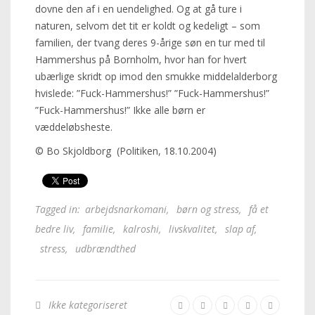
dovne den af i en uendelighed. Og at gå ture i
naturen, selvom det tit er koldt og kedeligt – som
familien, der tvang deres 9-årige søn en tur med til
Hammershus på Bornholm, hvor han for hvert
ubærlige skridt op imod den smukke middelalderborg
hvislede: ”Fuck-Hammershus!” ”Fuck-Hammershus!”
”Fuck-Hammershus!” Ikke alle børn er
væddeløbsheste.
© Bo Skjoldborg (Politiken, 18.10.2004)
Tagged in:
arbejdsnarkomani
,
børn og stress
,
få et
bedre liv
,
familie
,
kalroshi
,
livskvalitet
,
slap af
,
stress
,
udbrændthed
Ikke kategoriseret