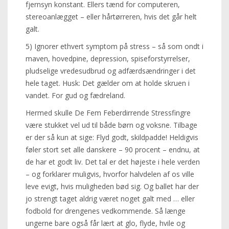
fjernsyn konstant. Ellers tænd for computeren,
stereoanlægget – eller hårtørreren, hvis det går helt
galt.
5) Ignorer ethvert symptom på stress – så som ondt i
maven, hovedpine, depression, spiseforstyrrelser,
pludselige vredesudbrud og adfærdsændringer i det
hele taget. Husk: Det gælder om at holde skruen i
vandet. For gud og fædreland.
Hermed skulle De Fem Feberdirrende Stressfingre
være stukket vel ud til både børn og voksne. Tilbage
er der så kun at sige: Flyd godt, skildpadde! Heldigvis
føler stort set alle danskere – 90 procent – endnu, at
de har et godt liv. Det tal er det højeste i hele verden
– og forklarer muligvis, hvorfor halvdelen af os ville
leve evigt, hvis muligheden bød sig. Og ballet har der
jo strengt taget aldrig været noget galt med … eller
fodbold for drengenes vedkommende. Så længe
ungerne bare også får lært at glo, flyde, hvile og