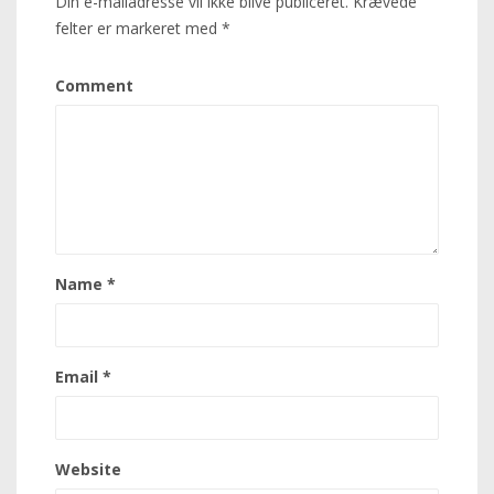
Din e-mailadresse vil ikke blive publiceret.
Krævede
felter er markeret med
*
Comment
Name
*
Email
*
Website