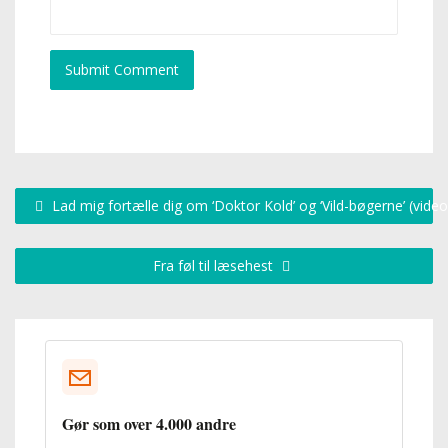
Lad mig fortælle dig om ‘Doktor Kold’ og ‘Vild-bøgerne’ (video
Fra føl til læsehest
Gør som over 4.000 andre