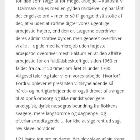
for ’død som følge af for meget arbejde’ – kalroshi. Vi
i Danmark nøjes med en gylden middelvej og har lånt
det engelske ord – men er så til gengæld så stolte af
det, at vi uden at rødme digter vores ugentlige
arbejdstid højere, end den er. Lægerne overdriver
deres administrative byrder, men generelt overdriver
vi alle … og de med karrierejob uden højeste
arbejdstid overdriver mest. Faktum er, at den aftalte
arbejdstid for en fuldtidsbeskæftiget siden 1960 er
faldet fra ca. 2150 timer om året til under 1700.
Alligevel taler og taler vi om vores arbejde. Hvorfor?
Fordi vi oplever et pres! Men vi tilsyneladende så
hårdt- og hurtigtarbejdende er også drevet af trangen
til at opnå omsorg og ikke mindst yderligere
arketypisk, dyrisk næsegrus beundring fra flokkens
svagere, mere langsomme og dagpenge- og
efterlønsmodtagende … for ikke at sige rent ud sagt
røv-sløve individder.
I P1 hørte jeg om en dame, der blev slave af sin trang