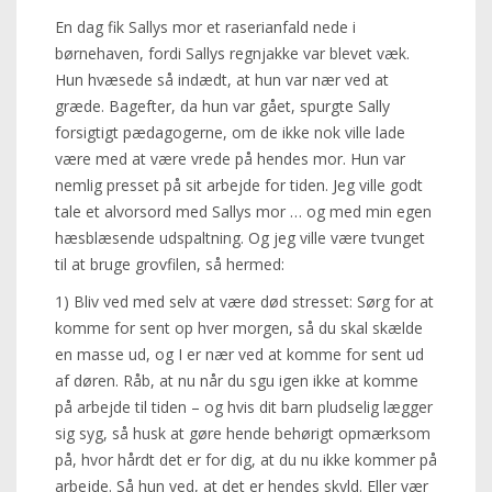
En dag fik Sallys mor et raserianfald nede i
børnehaven, fordi Sallys regnjakke var blevet væk.
Hun hvæsede så indædt, at hun var nær ved at
græde. Bagefter, da hun var gået, spurgte Sally
forsigtigt pædagogerne, om de ikke nok ville lade
være med at være vrede på hendes mor. Hun var
nemlig presset på sit arbejde for tiden. Jeg ville godt
tale et alvorsord med Sallys mor … og med min egen
hæsblæsende udspaltning. Og jeg ville være tvunget
til at bruge grovfilen, så hermed:
1) Bliv ved med selv at være død stresset: Sørg for at
komme for sent op hver morgen, så du skal skælde
en masse ud, og I er nær ved at komme for sent ud
af døren. Råb, at nu når du sgu igen ikke at komme
på arbejde til tiden – og hvis dit barn pludselig lægger
sig syg, så husk at gøre hende behørigt opmærksom
på, hvor hårdt det er for dig, at du nu ikke kommer på
arbejde. Så hun ved, at det er hendes skyld. Eller vær