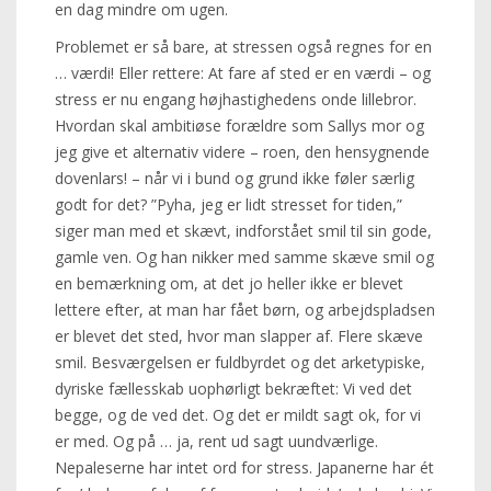
en dag mindre om ugen.
Problemet er så bare, at stressen også regnes for en
… værdi! Eller rettere: At fare af sted er en værdi – og
stress er nu engang højhastighedens onde lillebror.
Hvordan skal ambitiøse forældre som Sallys mor og
jeg give et alternativ videre – roen, den hensygnende
dovenlars! – når vi i bund og grund ikke føler særlig
godt for det? ”Pyha, jeg er lidt stresset for tiden,”
siger man med et skævt, indforstået smil til sin gode,
gamle ven. Og han nikker med samme skæve smil og
en bemærkning om, at det jo heller ikke er blevet
lettere efter, at man har fået børn, og arbejdspladsen
er blevet det sted, hvor man slapper af. Flere skæve
smil. Besværgelsen er fuldbyrdet og det arketypiske,
dyriske fællesskab uophørligt bekræftet: Vi ved det
begge, og de ved det. Og det er mildt sagt ok, for vi
er med. Og på … ja, rent ud sagt uundværlige.
Nepaleserne har intet ord for stress. Japanerne har ét