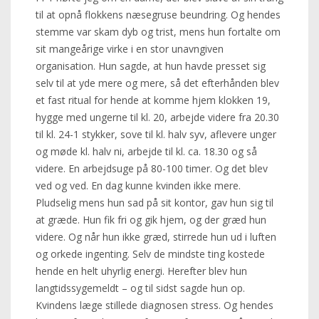
til at opnå flokkens næsegruse beundring. Og hendes
stemme var skam dyb og trist, mens hun fortalte om
sit mangeårige virke i en stor unavngiven
organisation. Hun sagde, at hun havde presset sig
selv til at yde mere og mere, så det efterhånden blev
et fast ritual for hende at komme hjem klokken 19,
hygge med ungerne til kl. 20, arbejde videre fra 20.30
til kl. 24-1 stykker, sove til kl. halv syv, aflevere unger
og møde kl. halv ni, arbejde til kl. ca. 18.30 og så
videre. En arbejdsuge på 80-100 timer. Og det blev
ved og ved. En dag kunne kvinden ikke mere.
Pludselig mens hun sad på sit kontor, gav hun sig til
at græde. Hun fik fri og gik hjem, og der græd hun
videre. Og når hun ikke græd, stirrede hun ud i luften
og orkede ingenting. Selv de mindste ting kostede
hende en helt uhyrlig energi. Herefter blev hun
langtidssygemeldt – og til sidst sagde hun op.
Kvindens læge stillede diagnosen stress. Og hendes