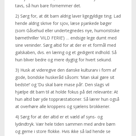
tavs, så hun bare fornemmer det.
2) Sørg for, at dit barn aldrig laver ligegyldige ting. Lad
hende aldrig skrive for sjov, læse pjankede bøger
(som Gåsehud eller undertegnedes nye, humoristiske
børnethriller ’VILD FERIE’) … endsige lege dumt med
sine veninder. Sørg altid for at der er et formål med
galskaben, dvs. en læring og et gedigent indhold. Så
hun bliver bedre og mere dygtig for hvert sekund.
3) Husk at videregive den danske kulturarv i form af
gode, bondske huskeråd såsom: ’Man skal gøre sit
bedste!’ og ’Du skal bare mase på!’. Den slags vil
hjælpe dit barn til at holde fokus på det relevante: At
hun altid bør yde toppræstationer. Så lærer hun også
at overhøre alle kroppens og sjælens brokkerier.
4) Sørg for at der altid er et væld af syns- og
lydindtryk. Vær hele tiden sammen med andre børn
og gerne i store flokke. Hvis ikke så lad hende se