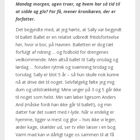
Mandag morgen, ugen truer, og hvem har så tid til
at sidde og glo? For få, mener kronikøren, der er
forfatter.
Det begyndte med, at jeg hørte, at Sally var begyndt
til ballet! Ballet er en relativt udbredt fritidsforteelse
her, hvor vi bor, på Havnen. Balletten er dog tæt
forfulgt af ridning … og fodbold for drengenes
vedkommende. Men altså ballet til Sally onsdag og
lørdag … foruden rytmik og svømning tirsdag og
torsdag. Sally er blot 5 år – så hun skulle nok kunne
nå at drive det til noget. Selvfølgelig følte jeg mig
dum og utilstrækkelig: Mine unger på 3 og 5 går ikke
til noget som helst. Min søn løber ligesom Anders
And (måske fordi han ikke går til ballet!), og min
datter har det svært med r-lyde. Når vi endelig er
hjemme, ligger vi mest og glor – hvis ikke vi leger,
æder kage, skælder ud, ser tv eller læser i en bog.
Varm mad kan vi dårligt tage os sammen til at få