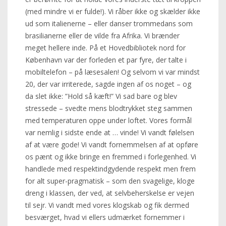
(med mindre vi er fulde!). Vi råber ikke og skælder ikke
ud som italienerne – eller danser trommedans som
brasilianerne eller de vilde fra Afrika. Vi brænder
meget hellere inde. På et Hovedbibliotek nord for
København var der forleden et par fyre, der talte i
mobiltelefon – på læsesalen! Og selvom vi var mindst
20, der var irriterede, sagde ingen af os noget – og
da slet ikke: ”Hold så kæft!” Vi sad bare og blev
stressede – svedte mens blodtrykket steg sammen
med temperaturen oppe under loftet. Vores formål
var nemlig i sidste ende at … vinde! Vi vandt følelsen
af at være gode! Vi vandt fornemmelsen af at opføre
os pænt og ikke bringe en fremmed i forlegenhed. Vi
handlede med respektindgydende respekt men frem
for alt super-pragmatisk – som den svagelige, kloge
dreng i klassen, der ved, at selvbeherskelse er vejen
til sejr. Vi vandt med vores klogskab og fik dermed
besværget, hvad vi ellers udmærket fornemmer i