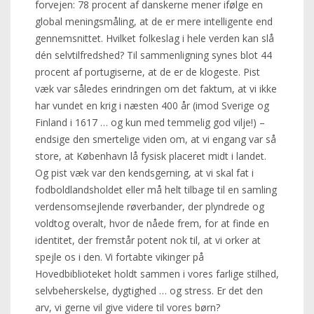
forvejen: 78 procent af danskerne mener ifølge en
global meningsmåling, at de er mere intelligente end
gennemsnittet. Hvilket folkeslag i hele verden kan slå
dén selvtilfredshed? Til sammenligning synes blot 44
procent af portugiserne, at de er de klogeste. Pist
væk var således erindringen om det faktum, at vi ikke
har vundet en krig i næsten 400 år (imod Sverige og
Finland i 1617 … og kun med temmelig god vilje!) –
endsige den smertelige viden om, at vi engang var så
store, at København lå fysisk placeret midt i landet.
Og pist væk var den kendsgerning, at vi skal fat i
fodboldlandsholdet eller må helt tilbage til en samling
verdensomsejlende røverbander, der plyndrede og
voldtog overalt, hvor de nåede frem, for at finde en
identitet, der fremstår potent nok til, at vi orker at
spejle os i den. Vi fortabte vikinger på
Hovedbiblioteket holdt sammen i vores farlige stilhed,
selvbeherskelse, dygtighed … og stress. Er det den
arv, vi gerne vil give videre til vores børn?