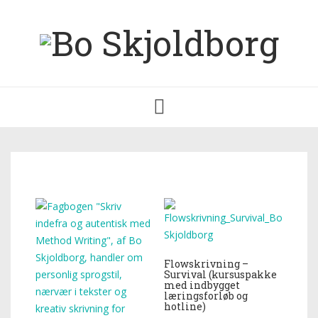
Toggle
navigation
Flowskrivning –
Survival (kursuspakke
med indbygget
læringsforløb og
hotline)