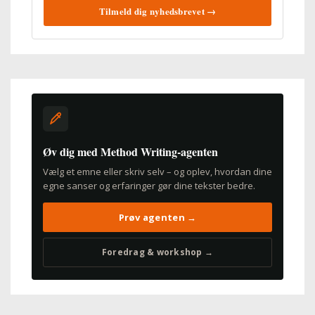
Tilmeld dig nyhedsbrevet →
Øv dig med Method Writing-agenten
Vælg et emne eller skriv selv – og oplev, hvordan dine
egne sanser og erfaringer gør dine tekster bedre.
Prøv agenten →
Foredrag & workshop →