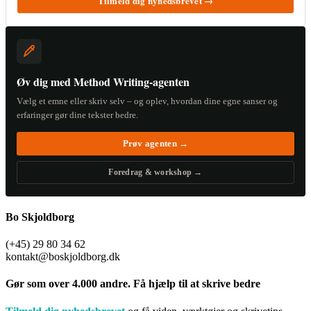
Tilmeld dig nyhedsbrevet →
Øv dig med Method Writing-agenten
Vælg et emne eller skriv selv – og oplev, hvordan dine egne sanser og
erfaringer gør dine tekster bedre.
Prøv agenten →
Foredrag & workshop →
Bo Skjoldborg
(+45) 29 80 34 62
kontakt@boskjoldborg.dk
Gør som over 4.000 andre. Få hjælp til at skrive bedre