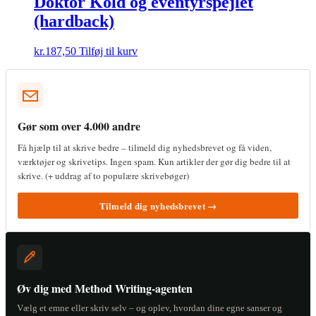
Doktor Kold og eventyrspejlet
(hardback)
kr.
187,50
Tilføj til kurv
Gør som over 4.000 andre
Få hjælp til at skrive bedre – tilmeld dig nyhedsbrevet og få viden,
værktøjer og skrivetips. Ingen spam. Kun artikler der gør dig bedre til at
skrive. (+ uddrag af to populære skrivebøger)
Tilmeld dig nyhedsbrevet →
Øv dig med Method Writing-agenten
Vælg et emne eller skriv selv – og oplev, hvordan dine egne sanser og