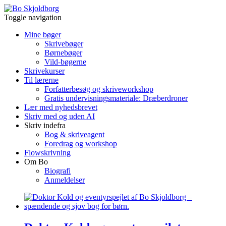
Toggle navigation
Mine bøger
Skrivebøger
Børnebøger
Vild-bøgerne
Skrivekurser
Til lærerne
Forfatterbesøg og skriveworkshop
Gratis undervisningsmateriale: Dræberdroner
Lær med nyhedsbrevet
Skriv med og uden AI
Skriv indefra
Bog & skriveagent
Foredrag og workshop
Flowskrivning
Om Bo
Biografi
Anmeldelser