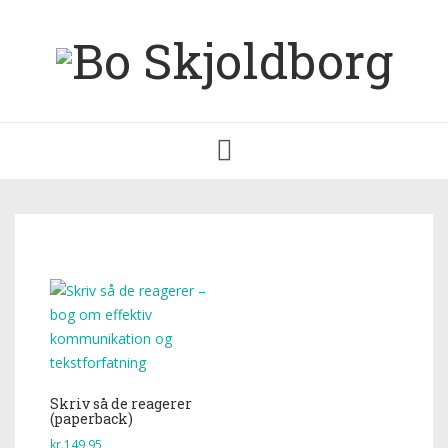
Toggle
navigation
Skriv så de reagerer
(paperback)
kr.
149,95