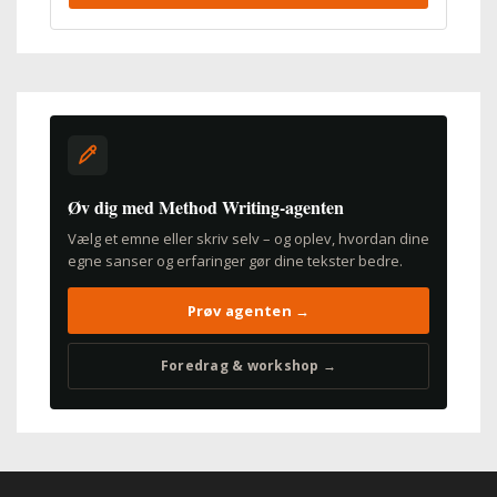
Øv dig med Method Writing-agenten
Vælg et emne eller skriv selv – og oplev, hvordan dine
egne sanser og erfaringer gør dine tekster bedre.
Prøv agenten →
Foredrag & workshop →