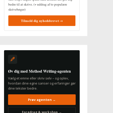
bedre til at skrive. (+ uddrag af to populære
skrivebøger)
Tilmeld dig nyhedsbrevet →
Øv dig med Method Writing-agenten
Vælg et emne eller skriv selv – og oplev,
hvordan dine egne sanser og erfaringer gør
dine tekster bedre.
Prøv agenten →
Foredrag & workshop →