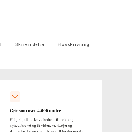
I
Skriv indefra
Flowskrivning
Gør som over 4.000 andre
Få hjælp til at skrive bedre – tilmeld dig
nyhedsbrevet og få viden, værktøjer og
skrivetips. Ingen spam. Kun artikler der gør dig