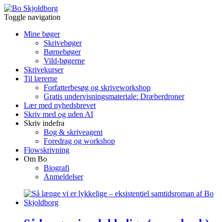
Toggle navigation
Mine bøger
Skrivebøger
Børnebøger
Vild-bøgerne
Skrivekurser
Til lærerne
Forfatterbesøg og skriveworkshop
Gratis undervisningsmateriale: Dræberdroner
Lær med nyhedsbrevet
Skriv med og uden AI
Skriv indefra
Bog & skriveagent
Foredrag og workshop
Flowskrivning
Om Bo
Biografi
Anmeldelser