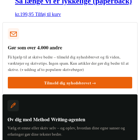
Så længe vi er lykkelige (paperback)
kr.
199,95
Tilføj til kurv
Gør som over 4.000 andre
Få hjælp til at skrive bedre – tilmeld dig nyhedsbrevet og få viden,
værktøjer og skrivetips. Ingen spam. Kun artikler der gør dig bedre til at
skrive. (+ uddrag af to populære skrivebøger)
Tilmeld dig nyhedsbrevet →
Øv dig med Method Writing-agenten
Vælg et emne eller skriv selv – og oplev, hvordan dine egne sanser og
erfaringer gør dine tekster bedre.