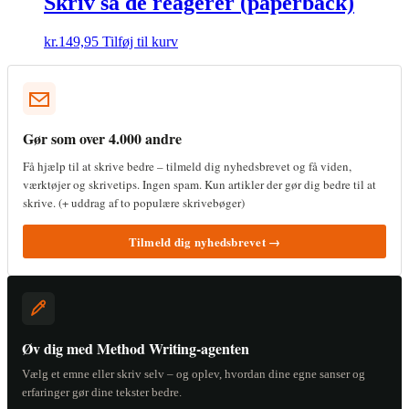
Skriv så de reagerer (paperback)
kr.
149,95
Tilføj til kurv
Gør som over 4.000 andre
Få hjælp til at skrive bedre – tilmeld dig nyhedsbrevet og få viden,
værktøjer og skrivetips. Ingen spam. Kun artikler der gør dig bedre til at
skrive. (+ uddrag af to populære skrivebøger)
Tilmeld dig nyhedsbrevet →
Øv dig med Method Writing-agenten
Vælg et emne eller skriv selv – og oplev, hvordan dine egne sanser og
erfaringer gør dine tekster bedre.