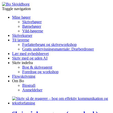
Toggle navigation
Mine bøger
Skrivebøger
Børnebøger
Vild-bøgerne
Skrivekurser
Til lærerne
Forfatterbesøg og skriveworkshop
Gratis undervisningsmateriale: Dræberdroner
Lær med nyhedsbrevet
Skriv med og uden AI
Skriv indefra
Bog & skriveagent
Foredrag og workshop
Flowskrivning
Om Bo
Biografi
Anmeldelser