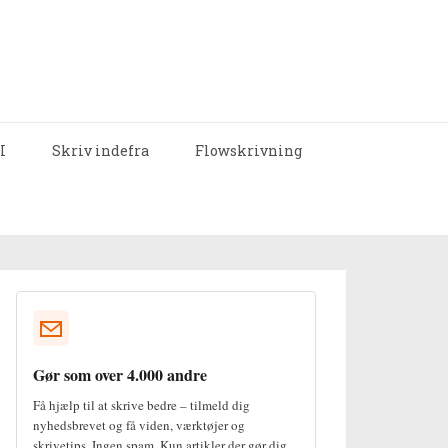
I
Skriv indefra
Flowskrivning
Gør som over 4.000 andre
Få hjælp til at skrive bedre – tilmeld dig
nyhedsbrevet og få viden, værktøjer og
skrivetips. Ingen spam. Kun artikler der gør dig