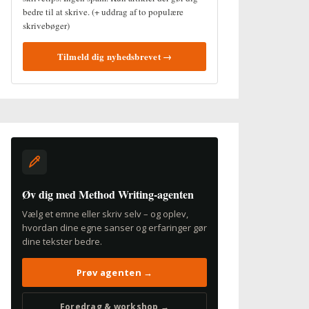
bedre til at skrive. (+ uddrag af to populære
skrivebøger)
Tilmeld dig nyhedsbrevet →
Øv dig med Method Writing-agenten
Vælg et emne eller skriv selv – og oplev,
hvordan dine egne sanser og erfaringer gør
dine tekster bedre.
Prøv agenten →
Foredrag & workshop →