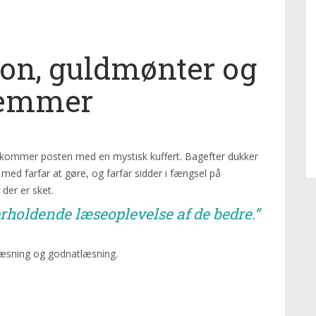
tion, guldmønter og
tremmer
å kommer posten med en mystisk kuffert. Bagefter dukker
ed farfar at gøre, og farfar sidder i fængsel på
 der er sket.
erholdende læseoplevelse af de bedre.”
tlæsning og godnatlæsning.