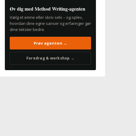
Øv dig med Method Writing-agenten
Vælg et emne eller skriv selv – og oplev,
hvordan dine egne sanser og erfaringer gør
dine tekster bedre.
Prøv agenten →
Foredrag & workshop →