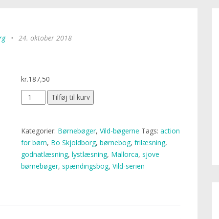
rg
•
24. oktober 2018
kr.
187,50
Tilføj til kurv
Kategorier:
Børnebøger
,
Vild-bøgerne
Tags:
action
for børn
,
Bo Skjoldborg
,
børnebog
,
frilæsning
,
godnatlæsning
,
lystlæsning
,
Mallorca
,
sjove
børnebøger
,
spændingsbog
,
Vild-serien