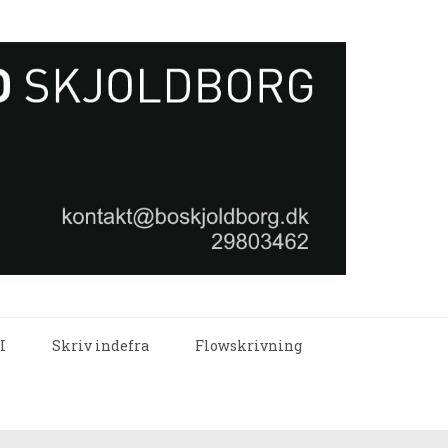
I
Skriv indefra
Flowskrivning