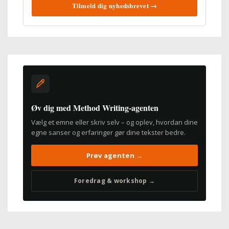
Tilmeld dig nyhedsbrevet →
Øv dig med Method Writing-agenten
Vælg et emne eller skriv selv – og oplev, hvordan dine
egne sanser og erfaringer gør dine tekster bedre.
Prøv agenten →
Foredrag & workshop →