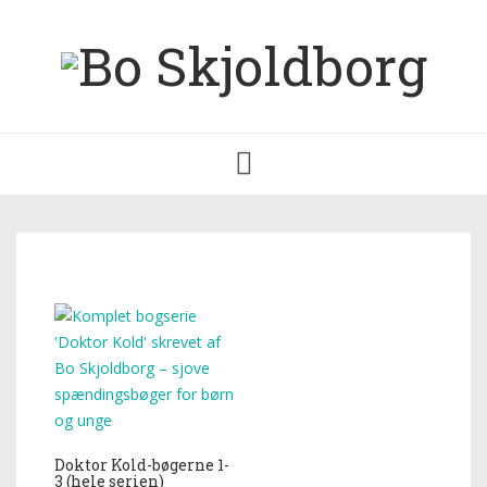
Toggle
navigation
Doktor Kold-bøgerne 1-
3 (hele serien)