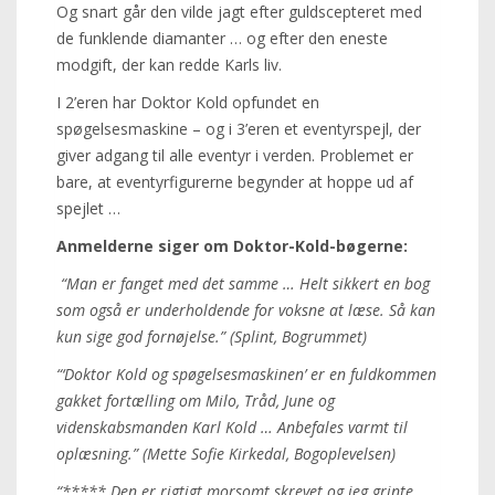
Og snart går den vilde jagt efter guldscepteret med
de funklende diamanter … og efter den eneste
modgift, der kan redde Karls liv.
I 2’eren har Doktor Kold opfundet en
spøgelsesmaskine – og i 3’eren et eventyrspejl, der
giver adgang til alle eventyr i verden. Problemet er
bare, at eventyrfigurerne begynder at hoppe ud af
spejlet …
Anmelderne siger om Doktor-Kold-bøgerne:
“Man er fanget med det samme … Helt sikkert en bog
som også er underholdende for voksne at læse. Så kan
kun sige god fornøjelse.” (Splint, Bogrummet)
“‘Doktor Kold og spøgelsesmaskinen’ er en fuldkommen
gakket fortælling om Milo, Tråd, June og
videnskabsmanden Karl Kold … Anbefales varmt til
oplæsning.” (Mette Sofie Kirkedal, Bogoplevelsen)
“***** Den er rigtigt morsomt skrevet og jeg grinte