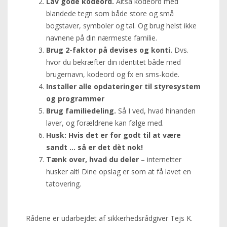
Lav gode kodeord.
Altså kodeord med
blandede tegn som både store og små
bogstaver, symboler og tal. Og brug helst ikke
navnene på din nærmeste familie.
Brug 2-faktor på devises og konti.
Dvs.
hvor du bekræfter din identitet både med
brugernavn, kodeord og fx en sms-kode.
Installer alle opdateringer til styresystem
og programmer
Brug familiedeling.
Så I ved, hvad hinanden
laver, og forældrene kan følge med.
Husk: Hvis det er for godt til at være
sandt … så er det dèt nok!
Tænk over, hvad du deler
– internetter
husker alt! Dine opslag er som at få lavet en
tatovering.
Rådene er udarbejdet af sikkerhedsrådgiver Tejs K.