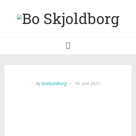
Toggle
navigation
By
boskjoldborg
•
16. juni 2021