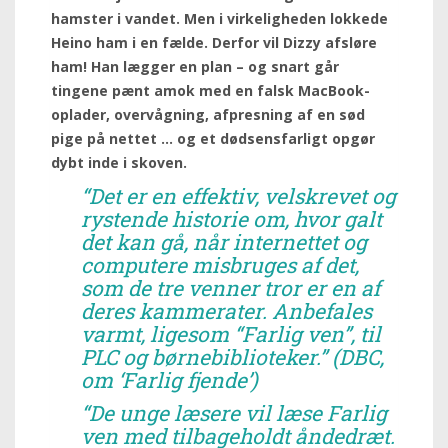
hamster i vandet. Men i virkeligheden lokkede
Heino ham i en fælde. Derfor vil Dizzy afsløre
ham! Han lægger en plan – og snart går
tingene pænt amok med en falsk MacBook-
oplader, overvågning, afpresning af en sød
pige på nettet … og et dødsensfarligt opgør
dybt inde i skoven.
“Det er en effektiv, velskrevet og
rystende historie om, hvor galt
det kan gå, når internettet og
computere misbruges af det,
som de tre venner tror er en af
deres kammerater. Anbefales
varmt, ligesom “Farlig ven”, til
PLC og børnebiblioteker.” (DBC,
om ‘Farlig fjende’)
“De unge læsere vil læse Farlig
ven med tilbageholdt åndedræt.