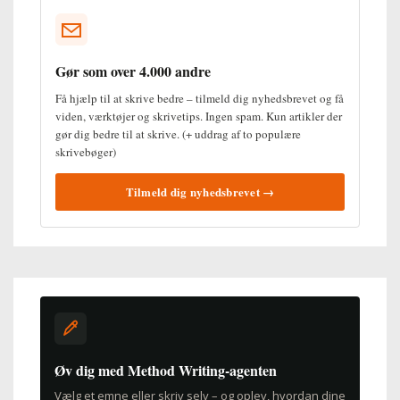
Gør som over 4.000 andre
Få hjælp til at skrive bedre – tilmeld dig nyhedsbrevet og få
viden, værktøjer og skrivetips. Ingen spam. Kun artikler der
gør dig bedre til at skrive. (+ uddrag af to populære
skrivebøger)
Tilmeld dig nyhedsbrevet →
Øv dig med Method Writing-agenten
Vælg et emne eller skriv selv – og oplev, hvordan dine