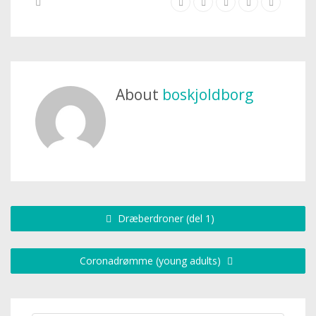
About
boskjoldborg
Dræberdroner (del 1)
Coronadrømme (young adults)